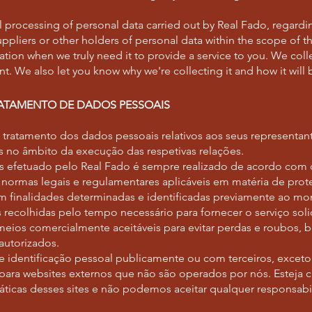
all processing of personal data carried out by Real Fado, regard
uppliers or other holders of personal data within the scope of t
tion when we truly need it to provide a service to you. We collec
. We also let you know why we're collecting it and how it will 
TRATAMENTO DE DADOS PESSOAIS
 tratamento dos dados pessoais relativos aos seus representan
os no âmbito da execução das respetivas relações.
 efetuado pelo Real Fado é sempre realizado de acordo com os
normas legais e regulamentares aplicáveis em matéria de pro
 finalidades determinadas e identificadas previamente ao m
 recolhidas pelo tempo necessário para fornecer o serviço so
eios comercialmente aceitáveis para evitar perdas e roubos, 
autorizados.
 identificação pessoal publicamente ou com terceiros, exceto
 para websites externos que não são operados por nós. Esteja 
áticas desses sites e não podemos aceitar qualquer responsabi