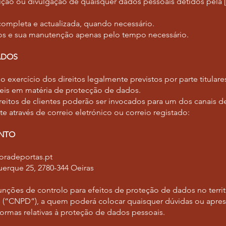
ruição ou divulgação de quaisquer dados pessoais detidos pel
ompleta e actualizada, quando necessário.
os e sua manutenção apenas pelo tempo necessário.
ADOS
o exercício dos direitos legalmente previstos por parte titul
áveis em matéria de protecção de dados.
eitos de clientes poderão ser invocados para um dos canais de
 através de correio eletrónico ou correio registado:
ENTO
oradeportas.pt
uerque 25,
2780-344 Oeiras
nções de controlo para efeitos de proteção de dados no terri
 (“CNPD”), a quem poderá colocar quaisquer dúvidas ou apres
ormas relativas à proteção de dados pessoais.