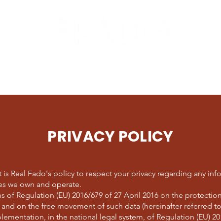
bout us
Venues
Private concerts
PRIVACY POLICY
 It is Real Fado's policy to respect your privacy regarding any i
tes we own and operate.
s of Regulation (EU) 2016/679 of 27 April 2016 on the protection
 and on the free movement of such data (hereinafter referred t
lementation, in the national legal system, of Regulation (EU) 20