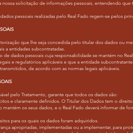
ar a nossa solicitação de informações pessoais, entendendo que
dados pessoais realizadas pelo Real Fado regem-se pelos prin
SOAIS
orização que lhe seja concedida pelo titular dos dados ou m
ais a entidades subcontratadas.
to de dados pessoais cuja responsabilidade se mantém no Real
gais e regulatórios aplicáveis e que a entidade subcontratant
ansmitidos, de acordo com as normas legais aplicáveis.
SOAIS
ável pelo Tratamento, garante que todos os dados são:
ícitos e claramente definidos. O Titular dos Dados tem o direito
ado mantém os seus dados, e o Real Fado deverá informar de for
tos para os quais os dados foram adquiridos.
nça apropriadas, implementadas ou a implementar, para prot