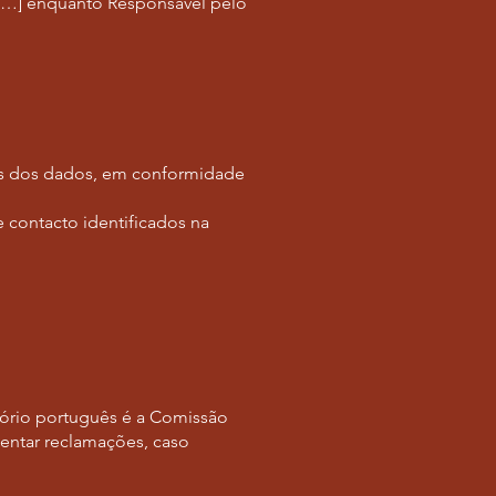
a […] enquanto Responsável pelo
ares dos dados, em conformidade
 contacto identificados na
tório português é a Comissão
entar reclamações, caso