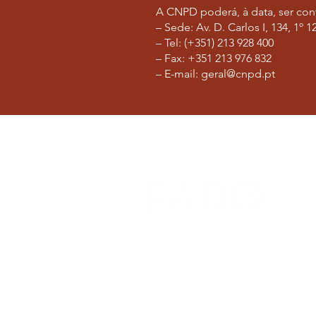
A CNPD poderá, à data, ser con
– Sede: Av. D. Carlos I, 134, 1º 
– Tel: (+351) 213 928 400
– Fax: +351 213 976 832
– E-mail: geral@cnpd.pt